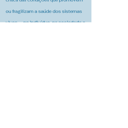
crítica das condições que
ou fragilizam a saúde dos sistemas
vivos — no indivíduo, na sociedade e
no planeta.
A pesquisa, portanto, integra-se à
formação, à reflexão ética e à
transformação social responsável.
Núcleo de Estudos e
Pesquisas