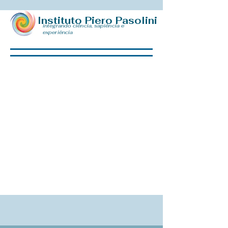
Instituto Piero Pasolini
integrando ciência, sapiência e
​
experiência